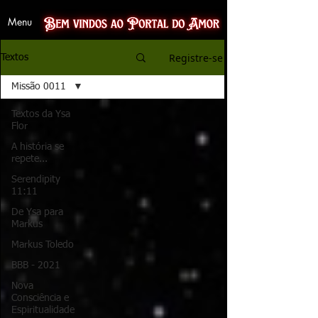
Menu
Registre-se
Textos
Missão 0011
Textos da Ysa
Flor
A história se
repete...
Serendipity
11:11
De Ysa para
Markus
Markus Toledo
BBB - 2021
Nova
Consciência e
Espiritualidade