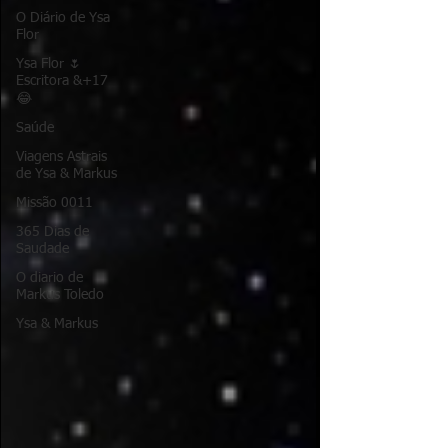
O Diário de Ysa
Flor
Ysa Flor 🌷
Escritora &+17
😂
Saúde
Viagens Astrais
de Ysa & Markus
Missão 0011
365 Dias de
Saudade
O diario de
Markus Toledo
Ysa & Markus