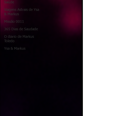
Saúde
Viagens Astrais de Ysa
& Markus
Missão 0011
365 Dias de Saudade
O diario de Markus
Toledo
Ysa & Markus