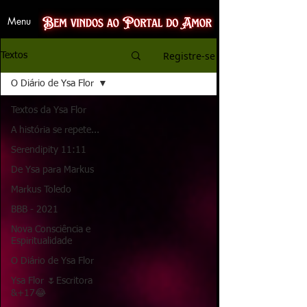
Menu
Registre-se
Textos
O Diário de Ysa Flor
Textos da Ysa Flor
A história se repete...
Serendipity 11:11
De Ysa para Markus
Markus Toledo
BBB - 2021
Nova Consciência e
Espiritualidade
O Diário de Ysa Flor
Ysa Flor 🌷Escritora
&+17😂