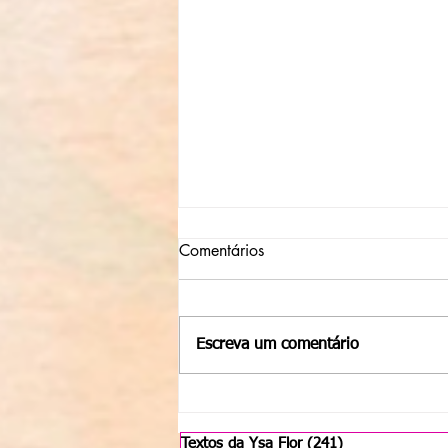
Comentários
Escreva um comentário
Expanda seu campo de visão
Textos da Ysa Flor
(241)
241 posts