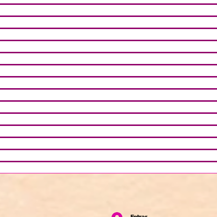
9 posts
osts