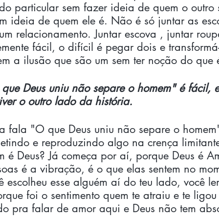
o particular sem fazer ideia de quem o outro 
m ideia de quem ele é. Não é só juntar as esc
 um relacionamento. Juntar escova , juntar roupa
mente fácil, o difícil é pegar dois e transformá
em a ilusão que são um sem ter noção do que 
o que Deus uniu não separe o homem" é fácil, e
ver o outro lado da história.
 fala "O que Deus uniu não separe o homem",
etindo e reproduzindo algo na crença limitant
m é Deus? Já começa por aí, porque Deus é Am
soas é a vibração, é o que elas sentem no mo
 escolheu esse alguém aí do teu lado, você l
rque foi o sentimento quem te atraiu e te ligou 
do pra falar de amor aqui e Deus não tem abs