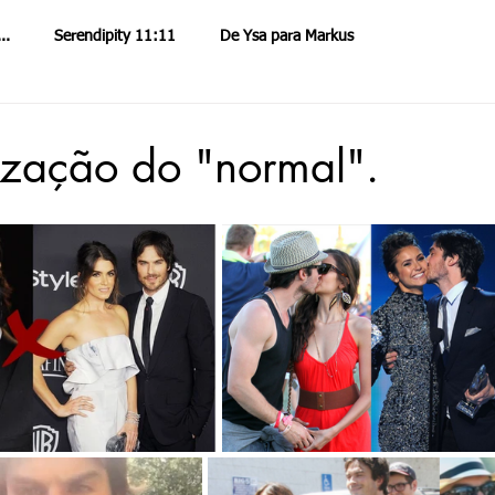
..
Serendipity 11:11
De Ysa para Markus
endipity
Mentores Serendipity
Spotify
Nova Consciência e Espiritualidade
O Diário de Ysa Flor
ização do "normal".
úde
Viagens Astrais de Ysa & Markus
Missão 0011
de Markus Toledo
Ysa & Markus