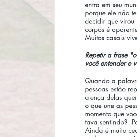
entra em seu mund
porque ele não te
decidir que virou
corpos é aparente
Muitos casais viv
Repetir a frase "
você entender e vi
Quando a palavra
pessoas estão rep
crença delas que
o que une as pes
momento que você
tava sentindo?  Po
Ainda é muito ce