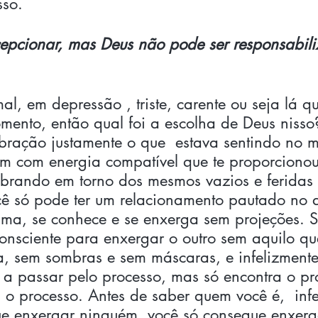
so. 
cepcionar, mas Deus não pode ser responsabil
l, em depressão , triste, carente ou seja lá qu
mento, então qual foi a escolha de Deus nisso
ibração justamente o que  estava sentindo no m
m com energia compatível que te proporcionou
ibrando em torno dos mesmos vazios e feridas 
ocê só pode ter um relacionamento pautado no 
ma, se conhece e se enxerga sem projeções. S
onsciente para enxergar o outro sem aquilo que 
a, sem sombras e sem máscaras, e infelizmente
 a passar pelo processo, mas só encontra o pr
 o processo. Antes de saber quem você é,  infe
e enxergar ninguém, você só consegue enxerga