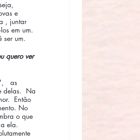
seja, 
ovas e 
 , juntar 
-los em um. 
é ser um.
u quero ver 
   as 
e delas.  Na 
or.  Então 
mento. No 
embra o que 
a ela.  
olutamente 