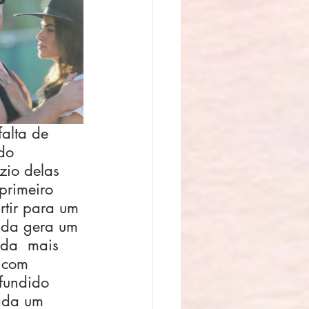
alta de 
do 
zio delas 
primeiro 
rtir para um 
rida gera um 
nda  mais 
 com 
fundido 
ada um 