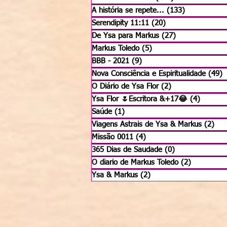
A história se repete...
(133)
133 posts
Serendipity 11:11
(20)
20 posts
De Ysa para Markus
(27)
27 posts
Markus Toledo
(5)
5 posts
BBB - 2021
(9)
9 posts
Nova Consciência e Espiritualidade
(49)
4
O Diário de Ysa Flor
(2)
2 posts
Ysa Flor 🌷Escritora &+17😂
(4)
4 posts
Saúde
(1)
1 post
Viagens Astrais de Ysa & Markus
(2)
2 p
Missão 0011
(4)
4 posts
365 Dias de Saudade
(0)
0 post
O diario de Markus Toledo
(2)
2 posts
Ysa & Markus
(2)
2 posts