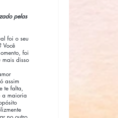
izado pelas 
al foi o seu 
? Você 
omento, foi 
 mais disso 
amor 
ó assim 
te falta, 
 a maioria 
opósito 
lizmente 
r no outro 