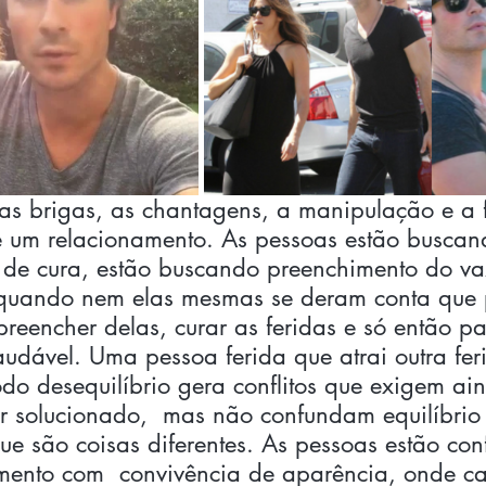
s brigas, as chantagens, a manipulação e a f
de um relacionamento. As pessoas estão buscan
z de cura, estão buscando preenchimento do va
quando nem elas mesmas se deram conta que 
preencher delas, curar as feridas e só então pa
udável. Uma pessoa ferida que atrai outra fe
todo desequilíbrio gera conflitos que exigem ai
er solucionado,  mas não confundam equilíbrio
ue são coisas diferentes. As pessoas estão con
mento com  convivência de aparência, onde c