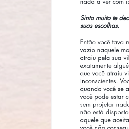
nada a ver com is
Sinto muito te de
suas escolhas. 
Então você tava ma
vazio naquele mo
atraiu pela sua v
exatamente algué
que você atraiu v
inconscientes. V
quando você se a
você pode estar c
sem projetar nad
não está disposto
aquele que aceita
você não consegu