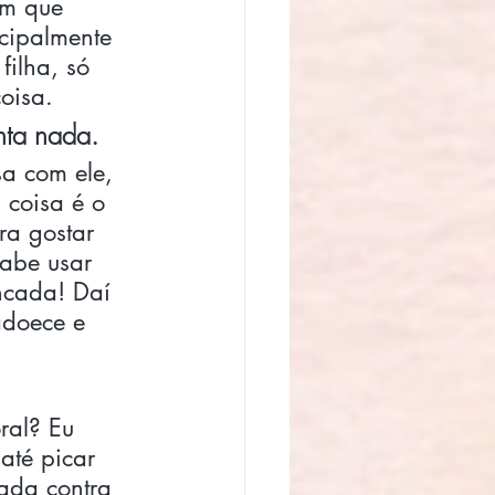
em que 
ncipalmente 
ilha, só 
oisa. 
nta nada. 
a com ele, 
coisa é o 
ra gostar 
sabe usar 
ncada! Daí 
adoece e 
ral? Eu 
até picar 
ada contra 