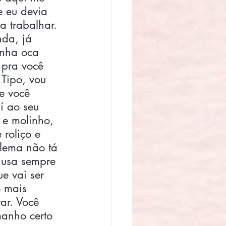
 eu devia 
a trabalhar. 
nda, já 
inha oca 
 pra você 
Tipo, vou 
e você 
í ao seu 
e molinho, 
roliço e 
lema não tá 
 usa sempre 
e vai ser 
o mais 
ar. Você 
anho certo 