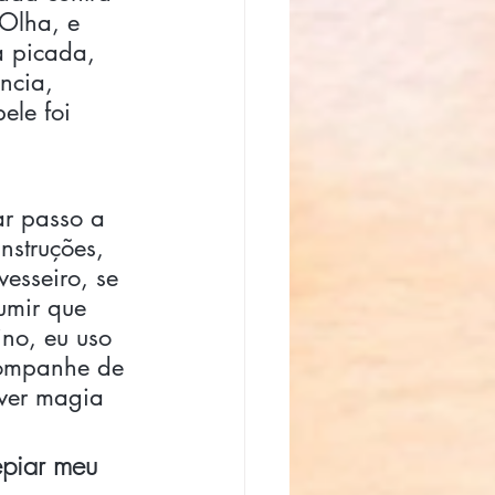
Olha, e 
 picada,  
ncia, 
ele foi 
ar passo a 
struções,  
esseiro, se 
umir que 
ino, eu uso 
ompanhe de 
ver magia 
epiar meu 