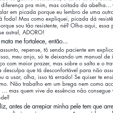
 diferença pra mim, mas coitada da abelha... 
alar em picada porque eu lembro de uma outra
á foda! Mas como expliquei, picada dá resistê
rque sou tão resistente, né? Olha aqui, essa p
se astral, ADORO! 
ata me fortalece, então...
ssunto, repense, tô sendo paciente em explic
sso, meu anjo, só te deixando um manual de in
aço com maior prazer, mas sobre o salto e o trav
a desculpa que tá desconfortável para não ass
 a usar, olha, isso tá errado! Se quiser te ens
 amo. Não trabalho em um brega nem como ac
a ... mas quem vive da essência não consegue 
nde? 
liz, antes de arrepiar minha pele tem que arr