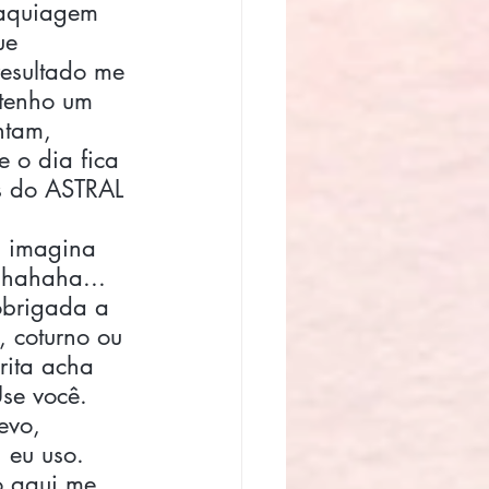
aquiagem 
ue 
resultado me 
 tenho um 
ntam, 
 o dia fica 
os do ASTRAL 
 imagina 
 hahaha... 
obrigada a 
, coturno ou 
rita acha 
Use você. 
evo, 
 eu uso. 
o aqui me 