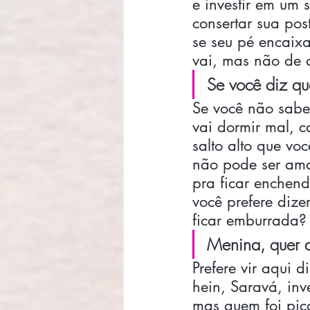
e investir em um
consertar sua pos
se seu pé encaixa
vai, mas não de q
Se você diz qu
Se você não sabe 
vai dormir mal, 
salto alto que vo
não pode ser amad
pra ficar enchen
você prefere dize
ficar emburrada?
Menina, quer a
Prefere vir aqui 
hein, Saravá, in
mas quem foi pic