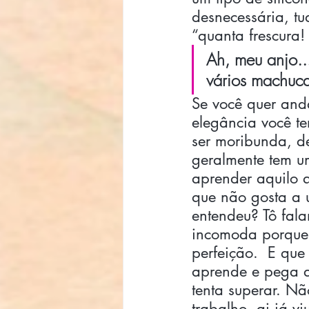
desnecessária, tud
“quanta frescura! 
Ah, meu anjo..
vários machuca
Se você quer anda
elegância você te
ser moribunda, de
geralmente tem u
aprender aquilo 
que não gosta a 
entendeu? Tô fala
incomoda porque 
perfeição.  E que
aprende e pega a
tenta superar. Nã
trabalho, ai já v