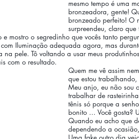
mesmo tempo é uma m
bronzeadora, gente! Q
bronzeado perfeito! O 
surpreendeu, claro que
to e mostro o segredinho que vocês tanto pergu
 com Iluminação adequada agora, mas durante
a na pele. Tô voltando a usar meus produtinh
ais com o resultado. 
Quem me vê assim nem
que estou trabalhando,
Meu anjo, eu não sou 
trabalhar de rasteirinha
tênis só porque a senho
bonito ... Você gosta? 
Quando eu acho que d
dependendo a ocasião,
Uma fake outro dia vei