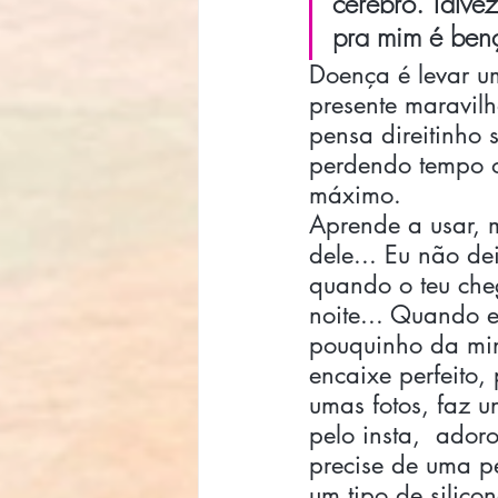
cérebro. Talve
pra mim é ben
Doença é levar u
presente maravilh
pensa direitinho 
perdendo tempo 
máximo. 
Aprende a usar, m
dele... Eu não de
quando o teu che
noite... Quando e
pouquinho da min
encaixe perfeito, 
umas fotos, faz u
pelo insta,  adoro
precise de uma pe
um tipo de silico