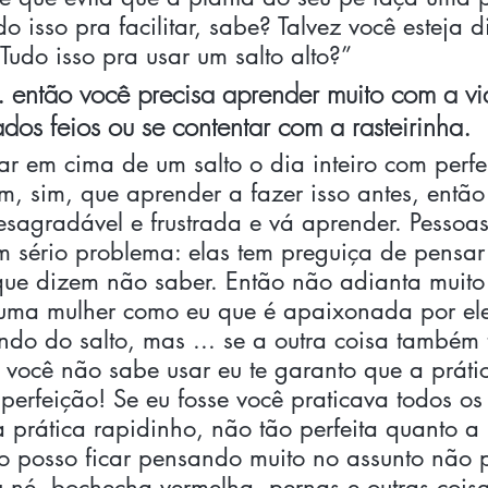
o isso pra facilitar, sabe? Talvez você esteja 
Tudo isso pra usar um salto alto?” 
. então você precisa aprender muito com a vid
dos feios ou se contentar com a rasteirinha.
r em cima de um salto o dia inteiro com perfe
m, sim, que aprender a fazer isso antes, então
sagradável e frustrada e vá aprender. Pessoas
m sério problema: elas tem preguiça de pensar
que dizem não saber. Então não adianta muito 
uma mulher como eu que é apaixonada por ele
ndo do salto, mas ... se a outra coisa também 
você não sabe usar eu te garanto que a prátic
 perfeição! Se eu fosse você praticava todos os
 prática rapidinho, não tão perfeita quanto a
o posso ficar pensando muito no assunto não 
iu né, bochecha vermelha, pernas e outras coisa