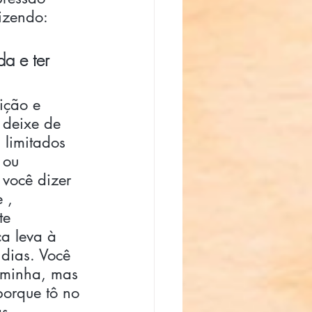
dizendo: 
a e ter 
ição e 
 deixe de 
 limitados 
 ou 
você dizer 
 , 
te 
a leva à 
 dias. Você 
 minha, mas 
porque tô no 
s 