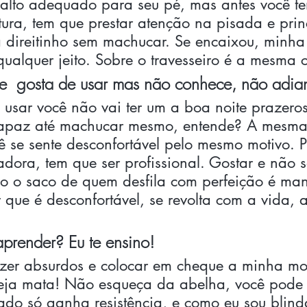
 salto adequado para seu pé, mas antes você t
tura, tem que prestar atenção na pisada e pri
 direitinho sem machucar. Se encaixou, minha f
ualquer jeito. Sobre o travesseiro é a mesma c
e  gosta de usar mas não conhece, não adia
usar você não vai ter um a boa noite prazeros
capaz até machucar mesmo, entende? A mesma 
cê se sente desconfortável pelo mesmo motivo. P
ora, tem que ser profissional. Gostar e não 
do o saco de quem desfila com perfeição é ma
r que é desconfortável, se revolta com a vida, 
 
prender? Eu te ensino!
dizer absurdos e colocar em cheque a minha mo
veja mata! Não esqueça da abelha, você pode 
ado só ganha resistência, e como eu sou blind