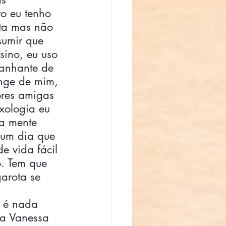
o eu tenho 
sta mas não 
sumir que  
sino, eu uso 
anhante de 
onge de mim, 
ores amigas 
xologia eu 
a mente 
 um dia que 
e vida fácil 
o. Tem que 
arota se 
 
 é nada 
a Vanessa 