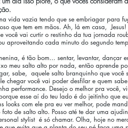
z um dia isso piore, o que vocês consideram 
ção.
ma vida vazia tendo que se embriagar para fu
oso que tem em mãos. Ah, lá em casa,  Jesus!
se você vai curtir o restinho da tua jornada ro
ou aproveitando cada minuto do segundo temp
enina, é tão bom... sentar, levantar, dançar 
ixo meu salto alto por nada, então aprende po
gar, sabe,  aquele salto branquinho que você 
le chegar você vai poder desfilar e quem sabe 
ha performance. Desejo o melhor pra você, v
porque esse aí do teu lado é do jeitinho que eu
ns looks com ele pra eu ver melhor, pode mand
 foto de salto alto. Posso até te dar uma ajudi
rsonal stylist  é só chamar. Olha, hoje no mer
ne que evita que a planta do seu pé faça uma 