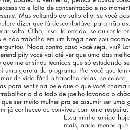
excessivo e falta de concentração e no moment
sente. Mas voltando ao salto alto: se você go
refere dizer que tá desconfortável para não as
ar salto. Olha, isso  tá errado, se quiser te en
o e não trabalho em um brega nem sou acomp
erguntou. Nada contra caso você seja, viu? L
 Serendipity você vai até ver que uma das melh
e que me ensinou técnicas que só estudando se
foi uma garota de programa. Pra você que tem 
mar de vida fácil o trabalho delas, se coloca,
las para sentir na pele que o que você chama d
e trabalhar o dia todo de joelho lavando o chã
 que ser muito mulher pra se assumir ser uma g
m já conheceu ou conviveu com uma respeita.
Essa minha amiga hoje
mais, nada menos que 