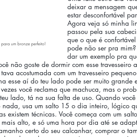
deixar a mensagem que
estar desconfortável par
Agora veja só minha li
passou pela sua cabec
que o que é confortável
 para um bronze perfeito!
pode não ser pra mim? 
dar um exemplo pra qu
ocê não goste de dormir com esse travesseiro a
 tava acostumada com um travesseiro pequeno 
a esse aí do teu lado pode ser muito grande e 
as vezes você reclama que machuca, mas o prob
 teu lado, tá na sua falta de uso. Quando você
o nada, usa um salto 15 o dia inteiro, lógico qu
as existem técnicas. Você começa com um salt
mais alto, e só uma hora por dia até se adapt
tamanho certo do seu calcanhar, comprar o tam