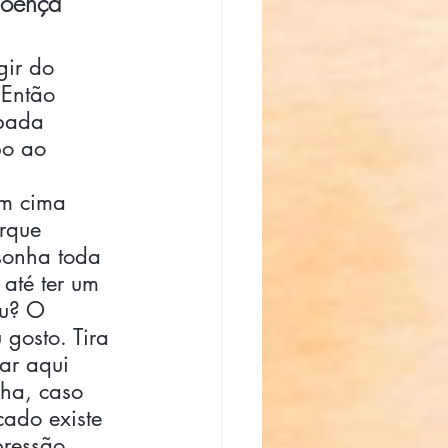
doença 
gir do 
 Então 
ubada 
o ao 
em cima 
rque 
sonha toda 
até ter um 
iu? O 
 gosto. Tira 
ar aqui 
nha, caso 
cado existe 
pressão 