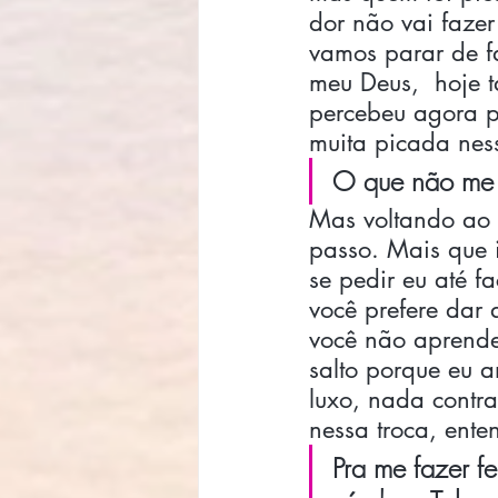
dor não vai fazer
vamos parar de f
meu Deus,  hoje t
percebeu agora po
muita picada nes
O que não me m
Mas voltando ao a
passo. Mais que i
se pedir eu até f
você prefere dar 
você não aprendeu
salto porque eu
luxo, nada contr
nessa troca, ente
Pra me fazer fe