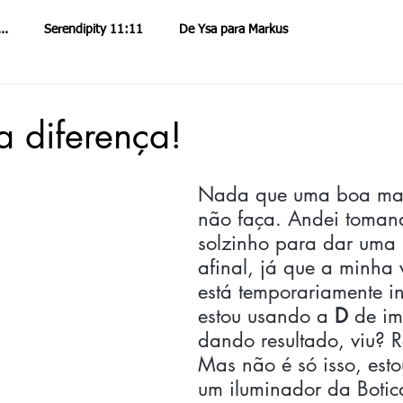
..
Serendipity 11:11
De Ysa para Markus
endipity
Mentores Serendipity
Spotify
Nova Consciência e Espiritualidade
O Diário de Ysa Flor
 diferença!
úde
Viagens Astrais de Ysa & Markus
Missão 0011
Nada que uma boa ma
não faça. Andei toman
solzinho para dar uma
de Markus Toledo
Ysa & Markus
afinal, já que a minha 
está temporariamente in
estou usando a 
D
 de im
dando resultado, viu? 
Mas não é só isso, est
um iluminador da Botic