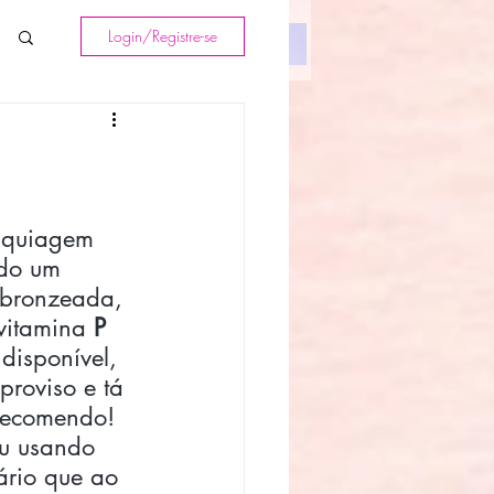
Login/Registre-se
Textos
Contato
quiagem 
do um 
 bronzeada, 
vitamina 
P
disponível, 
proviso e tá 
Recomendo! 
ou usando 
ário que ao 