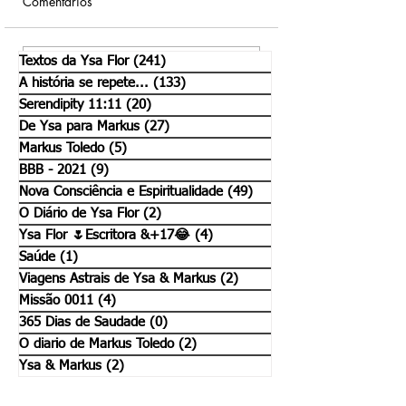
Comentários
O mistério em nós.
Só mais um pouco.
Textos da Ysa Flor
(241)
241 posts
Escreva um comentário
A história se repete...
(133)
133 posts
Serendipity 11:11
(20)
20 posts
De Ysa para Markus
(27)
27 posts
Markus Toledo
(5)
5 posts
BBB - 2021
(9)
9 posts
Nova Consciência e Espiritualidade
(49)
49 posts
O Diário de Ysa Flor
(2)
2 posts
Ysa Flor 🌷Escritora &+17😂
(4)
4 posts
Saúde
(1)
1 post
Viagens Astrais de Ysa & Markus
(2)
2 posts
Missão 0011
(4)
4 posts
365 Dias de Saudade
(0)
0 post
O diario de Markus Toledo
(2)
2 posts
Ysa & Markus
(2)
2 posts