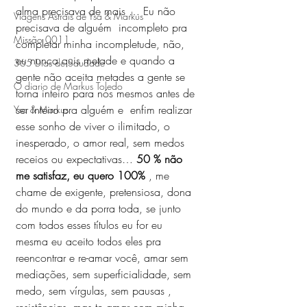
alma precisava de mais … Eu não 
Viagens Astrais de Ysa & Markus
precisava de alguém  incompleto pra 
Missão 0011
completar minha incompletude, não, 
eu nunca quis metade e quando a 
365 Dias de Saudade
gente não aceita metades a gente se 
O diario de Markus Toledo
torna inteiro para nós mesmos antes de 
ser inteiro pra alguém e  enfim realizar 
Ysa & Markus
esse sonho de viver o ilimitado, o 
inesperado, o amor real, sem medos 
receios ou expectativas… 
50 % não 
me satisfaz, eu quero 100%
 , me 
chame de exigente, pretensiosa, dona 
do mundo e da porra toda, se junto 
com todos esses títulos eu for eu 
mesma eu aceito todos eles pra 
reencontrar e re-amar você, amar sem 
mediações, sem superficialidade, sem 
medo, sem vírgulas, sem pausas , 