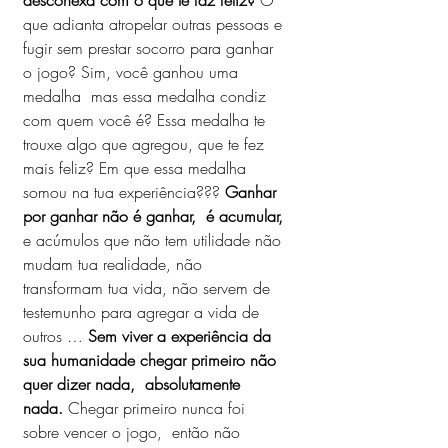
desconexa com o que te faz feliz? 
O 
que adianta atropelar outras pessoas e 
fugir sem prestar socorro para ganhar 
o jogo? Sim, você ganhou uma 
medalha  mas essa medalha condiz 
com quem você é? Essa medalha te 
trouxe algo que agregou, que te fez 
mais feliz? Em que essa medalha 
somou na tua experiência??? 
Ganhar 
por ganhar não é ganhar,  é acumular, 
e acúmulos que não tem utilidade não 
mudam tua realidade, não  
transformam tua vida, não servem de 
testemunho para agregar a vida de 
outros … 
Sem viver a experiência da 
sua humanidade chegar primeiro não 
quer dizer nada,  absolutamente 
nada. 
Chegar primeiro nunca foi 
sobre vencer o jogo,  então não 