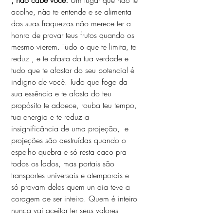
, não cabe você. 
Um lugar que não te 
acolhe, não te entende e se alimenta 
das suas fraquezas não merece ter a 
honra de provar teus frutos quando os 
mesmo vierem. Tudo o que te limita, te 
reduz , e te afasta da tua verdade e 
tudo que te afastar do seu potencial é 
indigno de você. Tudo que foge da 
sua essência e te afasta do teu 
propósito te adoece, rouba teu tempo, 
tua energia e te reduz a 
insignificância de uma projeção,  e 
projeções são destruídas quando o 
espelho quebra e só resta caco pra 
todos os lados, mas portais são 
transportes universais e atemporais e 
só provam deles quem un dia teve a 
coragem de ser inteiro. Quem é inteiro 
nunca vai aceitar ter seus valores 