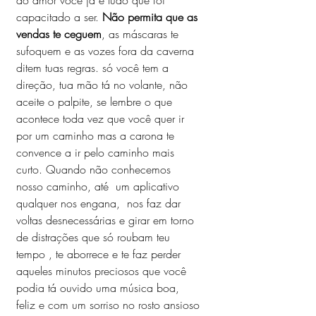
do amor você já é tudo que foi 
capacitado a ser. 
Não permita que as 
vendas te ceguem
, as máscaras te 
sufoquem e as vozes fora da caverna 
ditem tuas regras. só você tem a 
direção, tua mão tá no volante, não 
aceite o palpite, se lembre o que 
acontece toda vez que você quer ir 
por um caminho mas a carona te 
convence a ir pelo caminho mais 
curto. Quando não conhecemos 
nosso caminho, até  um aplicativo 
qualquer nos engana,  nos faz dar 
voltas desnecessárias e girar em torno 
de distrações que só roubam teu 
tempo , te aborrece e te faz perder 
aqueles minutos preciosos que você 
podia tá ouvido uma música boa, 
feliz e com um sorriso no rosto ansioso 