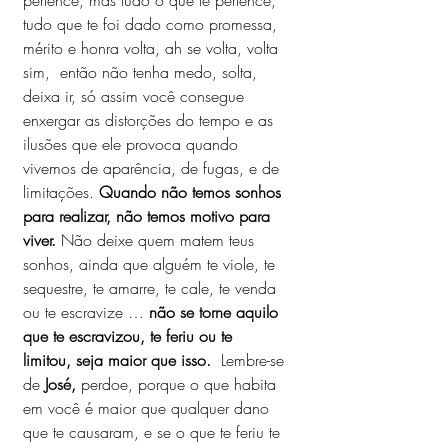
pertence, mas tudo o que te pertence, 
tudo que te foi dado como promessa, 
mérito e honra volta, ah se volta, volta 
sim,  então não tenha medo, solta, 
deixa ir, só assim você consegue 
enxergar as distorções do tempo e as 
ilusões que ele provoca quando 
vivemos de aparência, de fugas, e de 
limitações. 
Quando não temos sonhos 
para realizar, não temos motivo para 
viver.
 Não deixe quem matem teus 
sonhos, ainda que alguém te viole, te 
sequestre, te amarre, te cale, te venda 
ou te escravize … 
não se torne aquilo 
que te escravizou, te feriu ou te 
limitou, seja maior que isso. 
 Lembre-se 
de
 José, 
perdoe, porque o que habita 
em você é maior que qualquer dano 
que te causaram, e se o que te feriu te 