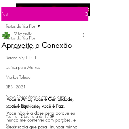
Menu
Post
Textos da Ysa Flor
© by ysaflor
Textos da Ysa Flor
Aproveite a Conexão
A história se repete...
Serendipity 11:11
De Ysa para Markus
Markus Toledo
BBB - 2021
Nova Consciência e Espiritualidade
Você é Amor, você é Genialidade, 
você é Equilíbrio, você é Paz. 
O Diário de Ysa Flor
Você não é a dose certa porque eu 
Ysa Flor 🌷Escritora &+17😂
nunca me contentei com porções, e 
Saúde
Deus sabia que para  inundar minha 