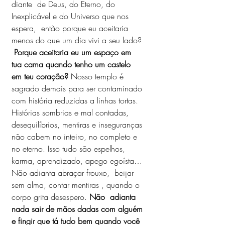
diante  de Deus, do Eterno, do 
Inexplicável e do Universo que nos 
espera,  então porque eu aceitaria 
menos do que um dia vivi a seu lado? 
Porque aceitaria eu um espaço em 
tua cama quando tenho um castelo 
em teu coração? 
Nosso templo é 
sagrado demais para ser contaminado 
com história reduzidas a linhas tortas.  
Histórias sombrias e mal contadas, 
desequilíbrios, mentiras e inseguranças 
não cabem no inteiro, no completo e 
no eterno. Isso tudo são espelhos, 
karma, aprendizado, apego egoísta… 
Não adianta abraçar frouxo,  beijar 
sem alma, contar mentiras , quando o 
corpo grita desespero. 
Não  adianta 
nada sair de mãos dadas com alguém 
e fingir que tá tudo bem quando você 