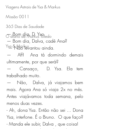
Viagens Astrais de Ysa & Markus
Missão 0011
365 Dias de Saudade
— Bom dia, D. Ysa.
O diario de Markus Toledo
— Bom dia, Dalva, cadê Ana? 
Ysa & Markus
 — Não levantou ainda.
—  Aff!  Ana tá dormindo demais 
ultimamente, por que será?
—  Cansaço,  D. Ysa. Ela tem 
trabalhado muito.
—  Não,  Dalva, já viajamos bem 
mais. Agora Ana só viaja 2x no mês. 
Antes viajávamos toda semana, pelo 
menos duas vezes. 
- Ah, dona Ysa. Então não sei ... Dona 
Ysa, interfone. É o Bruno.  O que faço?
- Manda ele subir, Dalva , que coisa!