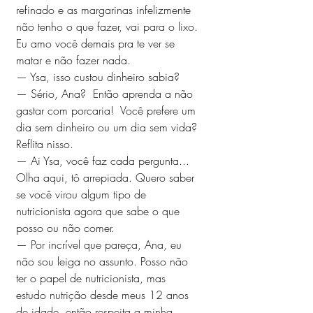
refinado e as margarinas infelizmente 
não tenho o que fazer, vai para o lixo. 
Eu amo você demais pra te ver se 
matar e não fazer nada.
— Ysa, isso custou dinheiro sabia? 
— Sério, Ana?  Então aprenda a não 
gastar com porcaria!  Você prefere um 
dia sem dinheiro ou um dia sem vida? 
Reflita nisso. 
— Ai Ysa, você faz cada pergunta... 
Olha aqui, tô arrepiada. Quero saber 
se você virou algum tipo de 
nutricionista agora que sabe o que 
posso ou não comer. 
— Por incrível que pareça, Ana, eu 
não sou leiga no assunto. Posso não 
ter o papel de nutricionista, mas 
estudo nutrição desde meus 12 anos 
de idade, então respeita a minha 