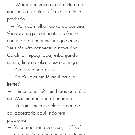
 —  Medo que você esteja certa e eu 
não possa seguir em frente na minha 
profissão. 
  —  Vem cá mulher, deixa de besteira. 
Você vai seguir em frente e além, e 
comigo aqui bem melhor que antes. 
Seus fãs vão conhecer a nova Ana 
Carolina, repaginada, esbanjando 
saúde, linda e loka, deixa comigo.
—  Ysa, você não existe. 
—  Ah é?  E quem tá aqui na sua 
frente?
—   Sinceramente? Tem horas que não 
sei. Mas eu não vou ao médico.  
—  Tá bom, eu trago ele e a equipe 
do laboratório aqui, não tem 
problema. 
—  Você não vai fazer isso,  né Ysa? 
— Imagina Ana, você acha que tenho 