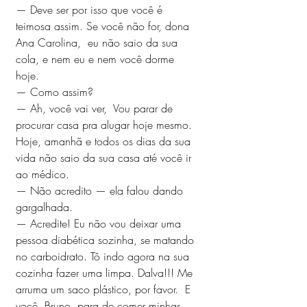
— Deve ser por isso que você é 
teimosa assim. Se você não for, dona 
Ana Carolina,  eu não saio da sua 
cola, e nem eu e nem você dorme 
hoje.
— Como assim?
— Ah, você vai ver,  Vou parar de 
procurar casa pra alugar hoje mesmo. 
Hoje, amanhã e todos os dias da sua 
vida não saio da sua casa até você ir 
ao médico.
— Não acredito — ela falou dando 
gargalhada. 
— Acredite! Eu não vou deixar uma 
pessoa diabética sozinha, se matando 
no carboidrato. Tô indo agora na sua 
cozinha fazer uma limpa. Dalva!!! Me 
arruma um saco plástico, por favor.  E 
você, Bruno, para de comer minhas 