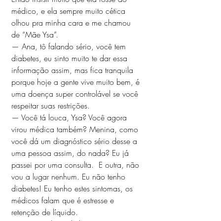
médico, e ela sempre muito cética 
olhou pra minha cara e me chamou 
de “Mãe Ysa”.
— Ana, tô falando sério, você tem 
diabetes, eu sinto muito te dar essa 
informação assim, mas fica tranquila 
porque hoje a gente vive muito bem, é 
uma doença super controlável se você 
respeitar suas restrições.
— Você tá louca, Ysa? Você agora 
virou médica também? Menina, como 
você dá um diagnóstico sério desse a 
uma pessoa assim, do nada? Eu já 
passei por uma consulta.  E outra, não 
vou a lugar nenhum. Eu não tenho 
diabetes! Eu tenho estes sintomas, os 
médicos falam que é estresse e 
retenção de líquido.