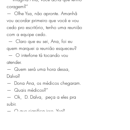
coragem?” 
—  Olhe Ysa, não apronte. Amanhã 
vou acordar primeiro que você e vou 
cedo pro escritório, tenho uma reunião 
com a equipe cedo.
 —  Claro que eu sei, Ana, foi eu 
quem marquei a reunião esqueceu?
 —  O interfone tá tocando vou 
atender.
—  Quem será uma hora dessa, 
Dalva?
—  Dona Ana, os médicos chegaram. 
—  Quais médicos?” 
—  Ok,  D. Dalva,  peça a eles pra 
subir. 
—  O que significa isso, Ysa? 
—  Ana, você acha que sou lerda? 
Respeita a  minha história. Você acha 