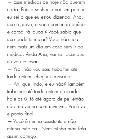
— Esse médicos de hoje não querem 
nada. Pois a senhorita vai sim porque 
eu sei o que eu estou dizendo. Ana,  
isso é grave, e você comendo açúcar 
e carbo, tá louca ? Você sabia que 
isso pode te matar? Você não fica 
nem mais um dia em casa sem ir ao 
médico. Anda Ana, vai se trocar que 
eu vou te levar!
— Ysa, não vou sair, trabalhei até 
tarde ontem, cheguei cansada.
— Ah, que lindo, e eu não? Também 
trabalhei até tarde ontem e acordei 
hoje as 6, tô até agora de pé, então 
não me venha com mi-mi-mi. Você vai, 
e ponto final!
— Você é minha assistente e não 
minha médica . Nem minha mãe fala 
assim comigo. 