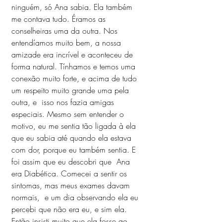
ninguém, só Ana sabia. Ela também 
me contava tudo. Éramos as 
conselheiras uma da outra. Nos 
entendíamos muito bem, a nossa 
amizade era incrível e aconteceu de 
forma natural. Tínhamos e temos uma 
conexão muito forte, e acima de tudo 
um respeito muito grande uma pela 
outra, e  isso nos fazia amigas 
especiais. Mesmo sem entender o 
motivo, eu me sentia tão ligada à ela 
que eu sabia até quando ela estava 
com dor, porque eu também sentia. E 
foi assim que eu descobri que  Ana 
era Diabética. Comecei a sentir os 
sintomas, mas meus exames davam 
normais,  e um dia observando ela eu 
percebi que não era eu, e sim ela. 
Então insisti muito que ela fosse ao 