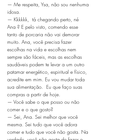
— Me respeita, Ysa, não sou nenhuma 
idosa. 
— Kkkkkk,  tá chegando perto, né  
Ana ? E pelo visto, comendo esse 
tanto de porcaria não vai demorar 
muito. Ana, você precisa fazer 
escolhas na vida e escolhas nem 
sempre são fáceis, mas as escolhas 
saudáveis podem te levar a um outro 
patamar energético, espiritual e físico,  
acredite em mim. Eu vou mudar toda 
sua alimentação.  Eu que faço suas 
compras a partir de hoje.
— Você sabe o que posso ou não 
comer e o que gosto?
— Sei, Ana. Sei melhor que você 
mesma. Sei tudo que você adora 
comer e tudo que você não gosta. Na 
verdade, você não gosta de fazer o 