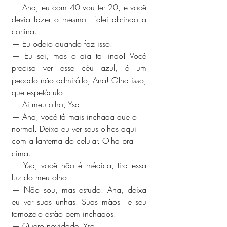
— Ana, eu com 40 vou ter 20, e você 
devia fazer o mesmo - falei abrindo a 
cortina.
— Eu odeio quando faz isso.
— Eu sei, mas o dia ta lindo! Você 
precisa ver esse céu azul, é um 
pecado não admirá-lo, Ana! Olha isso,  
que espetáculo!
— Ai meu olho, Ysa. 
— Ana, você tá mais inchada que o 
normal. Deixa eu ver seus olhos aqui 
com a lanterna do celular. Olha pra 
cima.
— Ysa, você não é médica, tira essa 
luz do meu olho.
— Não sou, mas estudo. Ana, deixa 
eu ver suas unhas. Suas mãos  e seu 
tornozelo estão bem inchados.
— Quero novidade, Ysa.