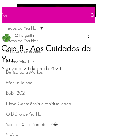
Menu
Post
Textos da Ysa Flor
© by ysaflor
Textos da Ysa Flor
Cap.8 - Aos Cuidados da
A história se repete...
Ysa
Serendipity 11:11
Atualizado:
23 de jan. de 2023
De Ysa para Markus
Markus Toledo
BBB - 2021
Nova Consciência e Espiritualidade
O Diário de Ysa Flor
Ysa Flor 🌷Escritora &+17😂
Saúde