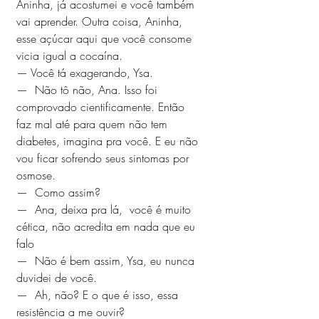
Aninha, já acostumei e você também 
vai aprender. Outra coisa, Aninha, 
esse açúcar aqui que você consome 
vicia igual a cocaína. 
— Você tá exagerando, Ysa.
—  Não tô não, Ana. Isso foi 
comprovado cientificamente. Então 
faz mal até para quem não tem 
diabetes, imagina pra você. E eu não 
vou ficar sofrendo seus sintomas por 
osmose.
—  Como assim?
—  Ana, deixa pra lá,  você é muito 
cética, não acredita em nada que eu 
falo
—  Não é bem assim, Ysa, eu nunca 
duvidei de você. 
—  Ah, não? E o que é isso, essa 
resistência a me ouvir?