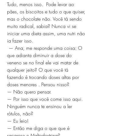
Tudo, menos isso.  Pode levar ao 
pães, os biscoitos e tudo o que quiser, 
mas o chocolate não. Você tá sendo 
muito radical, sabia? Nunca vi se 
iniciar uma dieta assim, uma nutri não 
ia fazer isso.
 — Ana, me responde uma coisa: O 
que adianta diminuir a dose do 
veneno se no final ele vai matar de 
qualquer jeito? O que você tá 
fazendo é trocando doses altas por 
doses menores . Pensou nisso?
— Não quero pensar. 
— Por isso que você come isso aqui. 
Ninguém nunca te ensinou a ler 
rótulos, não? 
— Eu leio! 
— Então me diga o que que é 
sacarose e Maltodextrina? 