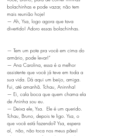
bolachinhas e pode vazar, não tem 
mais reunião hoje!
— Ah, Ysa, logo agora que tava 
divertido! Adoro essas bolachinhas.     
— Tem um pote pra você em cima do 
armário, pode levar!”
— Ana Carolina, essa é a melhor 
assistente que você já teve em toda a 
sua vida. Dá aqui um beijo, amiga. 
Fui, até amanhã. Tchau, Aninnha!
— Ei, cala boca que quem chama ela 
de Aninha sou eu.
— Deixa ele, Ysa.  Ele é um querido. 
Tchau, Bruno, depois te ligo. Ysa, o 
que você está fazendo? Ysa, espera 
aí,  não, não toca nos meus pães!