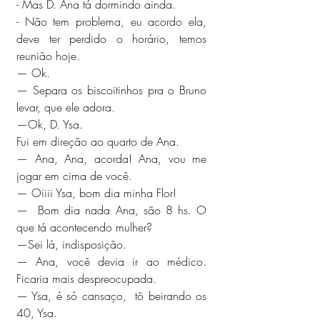
- Mas D. Ana tá dormindo ainda.
- Não tem problema, eu acordo ela, 
deve ter perdido o horário, temos 
reunião hoje.
— Ok. 
— Separa os biscoitinhos pra o Bruno 
levar, que ele adora.
—Ok, D. Ysa. 
Fui em direção ao quarto de Ana.
— Ana, Ana, acorda! Ana, vou me 
jogar em cima de você.
— Oiiii Ysa, bom dia minha Flor! 
—  Bom dia nada Ana, são 8 hs. O 
que tá acontecendo mulher?
—Sei lá, indisposição.
— Ana, você devia ir ao médico. 
Ficaria mais despreocupada. 
— Ysa, é só cansaço,  tô beirando os 
40, Ysa. 