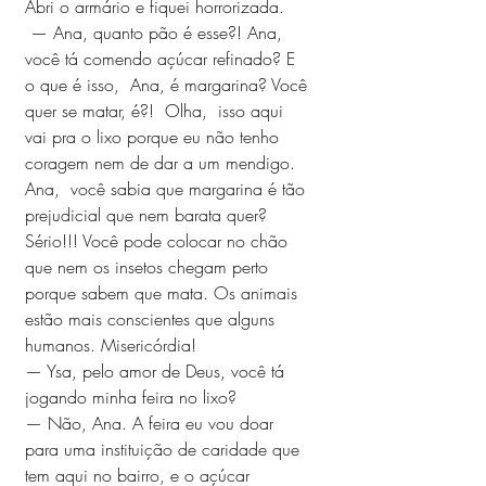
Abri o armário e fiquei horrorizada.
 — Ana, quanto pão é esse?! Ana, 
você tá comendo açúcar refinado? E 
o que é isso,  Ana, é margarina? Você 
quer se matar, é?!  Olha,  isso aqui 
vai pra o lixo porque eu não tenho 
coragem nem de dar a um mendigo. 
Ana,  você sabia que margarina é tão 
prejudicial que nem barata quer? 
Sério!!! Você pode colocar no chão 
que nem os insetos chegam perto 
porque sabem que mata. Os animais 
estão mais conscientes que alguns 
humanos. Misericórdia!
— Ysa, pelo amor de Deus, você tá 
jogando minha feira no lixo?
— Não, Ana. A feira eu vou doar 
para uma instituição de caridade que 
tem aqui no bairro, e o açúcar 