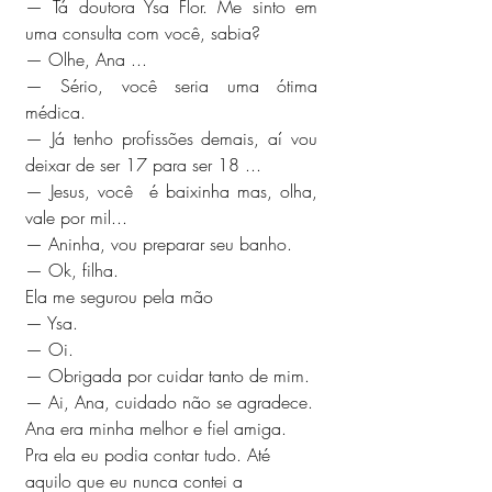
— Tá doutora Ysa Flor. Me sinto em 
uma consulta com você, sabia?
— Olhe, Ana ... 
— Sério, você seria uma ótima 
médica. 
— Já tenho profissões demais, aí vou 
deixar de ser 17 para ser 18 ... 
— Jesus, você  é baixinha mas, olha, 
vale por mil...
— Aninha, vou preparar seu banho.
— Ok, filha.
Ela me segurou pela mão 
— Ysa. 
— Oi. 
— Obrigada por cuidar tanto de mim.
— Ai, Ana, cuidado não se agradece.
Ana era minha melhor e fiel amiga. 
Pra ela eu podia contar tudo. Até 
aquilo que eu nunca contei a 