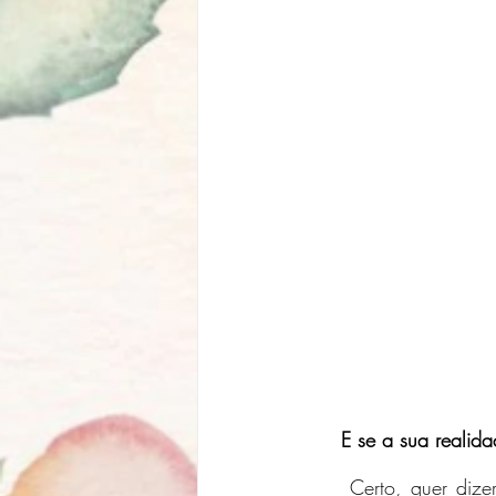
     E se a sua rea
     Certo, quer dizer que você não acredita em portais, mundos paralelos ou multiversos... E 