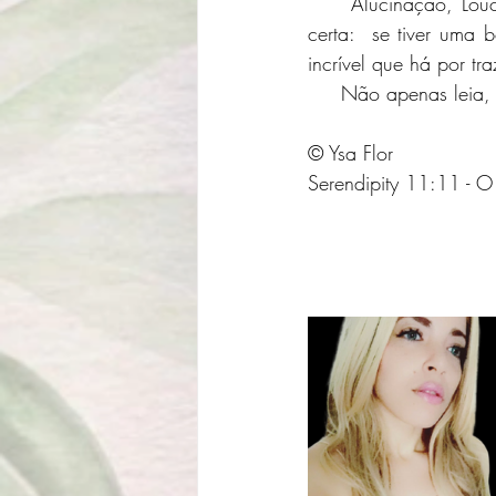
     Alucinação, Loucura ou Lucidez? Seja lá como queira chamar essa história, uma coisa é 
certa:  se tiver uma 
incrível que há por tra
     Não apenas le
© Ysa Flor
Serendipity 11:11 - O