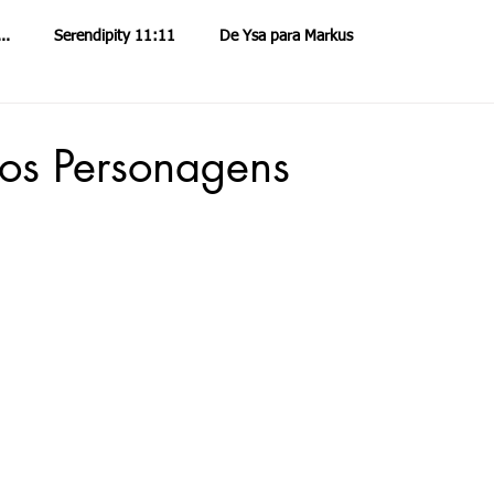
..
Serendipity 11:11
De Ysa para Markus
endipity
Mentores Serendipity
Spotify
Nova Consciência e Espiritualidade
O Diário de Ysa Flor
os Personagens
úde
Viagens Astrais de Ysa & Markus
Missão 0011
de Markus Toledo
Ysa & Markus