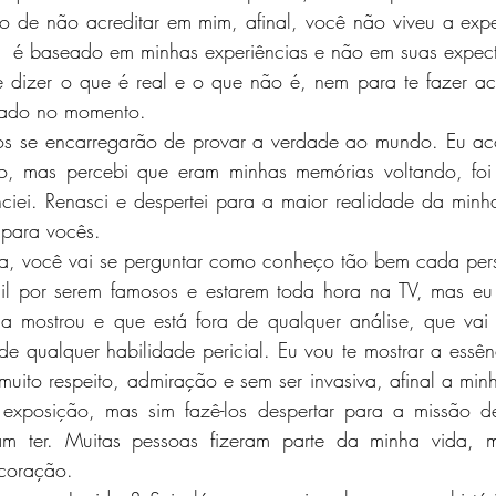
o de não acreditar em mim, afinal, você não viveu a experiê
  é baseado em minhas experiências e não em suas expect
 dizer o que é real e o que não é, nem para te fazer ac
rado no momento.  
, mas percebi que eram minhas memórias voltando, foi 
nciei. Renasci e despertei para a maior realidade da minha
para vocês. 
il por serem famosos e estarem toda hora na TV, mas eu 
a mostrou e que está fora de qualquer análise, que vai 
 de qualquer habilidade pericial. Eu vou te mostrar a essê
uito respeito, admiração e sem ser invasiva, afinal a minh
exposição, mas sim fazê-los despertar para a missão de
am ter. Muitas pessoas fizeram parte da minha vida, 
coração.