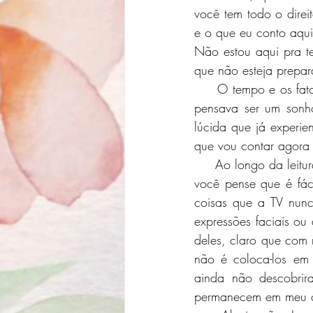
você tem todo o direit
e o que eu conto aqui
Não estou aqui pra te
que não esteja prepa
     O tempo e os fatos se encarregarão de provar a verdade ao mundo. Eu acordei do que eu 
pensava ser um sonho
lúcida que já experie
que vou contar agora 
     Ao longo da leitura, você vai se perguntar como conheço tão bem cada personagem. Talvez 
você pense que é fác
coisas que a TV nunc
expressões faciais ou
deles, claro que com m
não é coloca-los em 
ainda não descobrir
permanecem em meu 