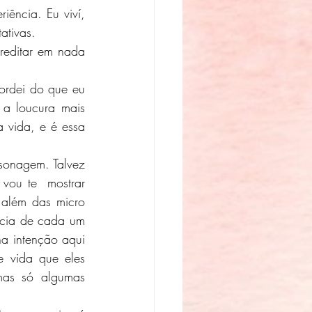
ncia. Eu viví,  
ativas. 
reditar em nada 
a loucura mais 
 vida, e é essa 
vou te  mostrar 
além das micro 
ncia de cada um 
a intenção aqui 
 vida que eles 
mas só algumas 