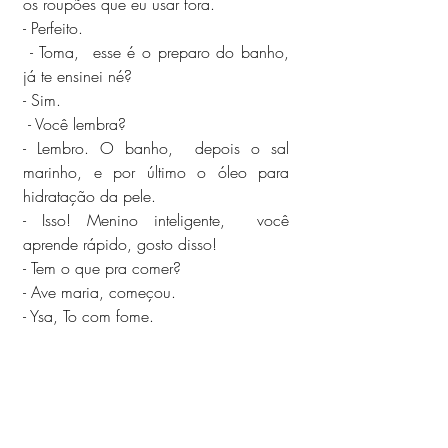
os roupões que eu usar fora.
- Perfeito.
 - Toma,  esse é o preparo do banho, 
já te ensinei né?
- Sim.
 - Você lembra?
- Lembro. O banho,  depois o sal 
marinho, e por último o óleo para 
hidratação da pele.
- Isso! Menino inteligente,  você 
aprende rápido, gosto disso!
- Tem o que pra comer?
- Ave maria, começou.
- Ysa, To com fome.