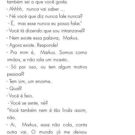
também sei o que você gosta.
- Ahhhh,  nunca vai saber ...
- Né você que diz nunca fale nunca?
 - É,  mas esse nunca eu posso falar.”
- Você tá dizendo que sou intranzavel?
- Nem existe essa palavra,  Markus.
- Agora existe. Responde!
- Pra mim é,  Markus. Somos como 
irmãos, e não rola um incesto.
- Só por isso, ou tem algum motivo 
pessoal?
- Tem sim, um enorme.
- Qual? 
- Você é feio.
 - Você se sente, né? 
“Você também nem é tão linda assim, 
não.
- Ai,  Markus, essa não cola, conta 
outra vai. O mundo já me deixou 