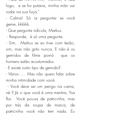
logo,  e se for putaria, minha mão vai 
rodar na sua fuça.”
- Calma! Só ia perguntar se você 
geme, kkkkkk.
- Que pergunta ridícula, Markus.
 - Responde,  é só uma pergunta.
- Sim,  Markus se eu tiver com tesão,  
sim, mas não grito nunca. E não é os 
gemidos de filme pornô  que os 
homens estão acostumados.
- E existe outro tipo de gemido?
- Vários .... Mas não quero falar sobre 
minha intimidade com você.
 - Você deve ser um perigo na cama, 
né ? Já vi que você é uma mentira, Ysa  
flor.  Você pousa de patricinha, mas 
por trás da roupa de marca, de 
patricinha você não tem nada. Eu 