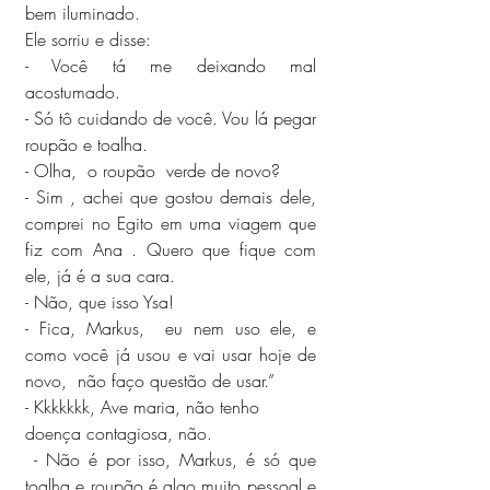
bem iluminado.
Ele sorriu e disse:
- Você tá me deixando mal 
acostumado.
- Só tô cuidando de você. Vou lá pegar 
roupão e toalha.
- Olha,  o roupão  verde de novo?
- Sim , achei que gostou demais dele,  
comprei no Egito em uma viagem que 
fiz com Ana . Quero que fique com 
ele, já é a sua cara.
- Não, que isso Ysa!
- Fica, Markus,  eu nem uso ele, e 
como você já usou e vai usar hoje de 
novo,  não faço questão de usar.”
- Kkkkkkk, Ave maria, não tenho 
doença contagiosa, não.
 - Não é por isso, Markus, é só que 
toalha e roupão é algo muito pessoal e 