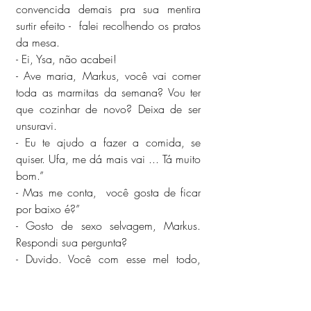
convencida demais pra sua mentira 
surtir efeito -  falei recolhendo os pratos 
da mesa.
- Ei, Ysa, não acabei!
- Ave maria, Markus, você vai comer 
toda as marmitas da semana? Vou ter 
que cozinhar de novo? Deixa de ser 
unsuravi.
- Eu te ajudo a fazer a comida, se 
quiser. Ufa, me dá mais vai ... Tá muito 
bom.”
- Mas me conta,  você gosta de ficar 
por baixo é?”
- Gosto de sexo selvagem, Markus. 
Respondi sua pergunta?
- Duvido. Você com esse mel todo, 
carinha de romântica da porra, cara 
de que gosta de ficar de conchinha na 
cama, fazendo mil declarações de 