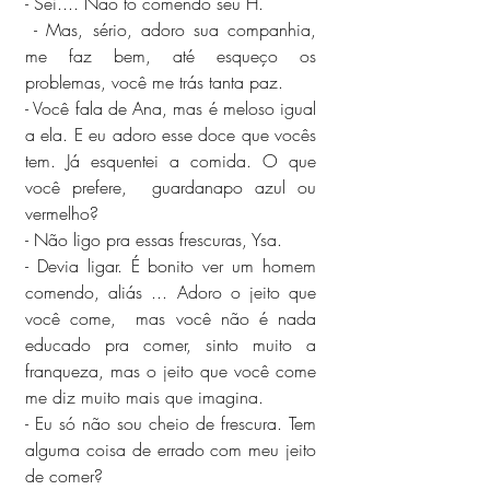
- Sei.... Não tô comendo seu H.
 - Mas, sério, adoro sua companhia, 
me faz bem, até esqueço os 
problemas, você me trás tanta paz.
- Você fala de Ana, mas é meloso igual 
a ela. E eu adoro esse doce que vocês 
tem. Já esquentei a comida. O que 
você prefere,  guardanapo azul ou 
vermelho?
- Não ligo pra essas frescuras, Ysa.
- Devia ligar. É bonito ver um homem 
comendo, aliás ... Adoro o jeito que 
você come,  mas você não é nada 
educado pra comer, sinto muito a 
franqueza, mas o jeito que você come 
me diz muito mais que imagina.
- Eu só não sou cheio de frescura. Tem 
alguma coisa de errado com meu jeito 
de comer?