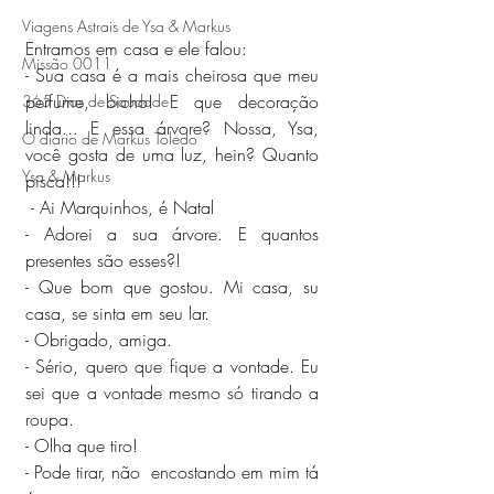
Viagens Astrais de Ysa & Markus
Entramos em casa e ele falou:
Missão 0011
- Sua casa é a mais cheirosa que meu 
perfume, bicho! E que decoração 
365 Dias de Saudade
linda... E essa árvore? Nossa, Ysa, 
O diario de Markus Toledo
você gosta de uma luz, hein? Quanto 
Ysa & Markus
pisca!!!
 - Ai Marquinhos, é Natal
- Adorei a sua árvore. E quantos 
presentes são esses?! 
- Que bom que gostou. Mi casa, su 
casa, se sinta em seu lar. 
- Obrigado, amiga.
- Sério, quero que fique a vontade. Eu 
sei que a vontade mesmo só tirando a 
roupa.
- Olha que tiro!
- Pode tirar, não  encostando em mim tá 