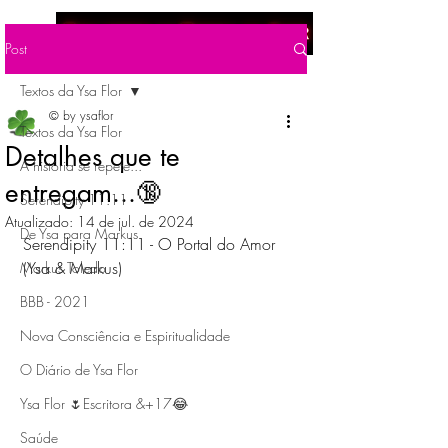
Menu
Post
Textos da Ysa Flor
© by ysaflor
Textos da Ysa Flor
Detalhes que te
A história se repete...
entregam...🔞
Serendipity 11:11
Atualizado:
14 de jul. de 2024
De Ysa para Markus
Serendipity 11:11 - O Portal do Amor
(Ysa & Markus)
Markus Toledo
BBB - 2021
Nova Consciência e Espiritualidade
O Diário de Ysa Flor
Ysa Flor 🌷Escritora &+17😂
Saúde