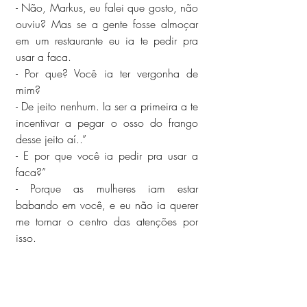
- Não, Markus, eu falei que gosto, não 
ouviu? Mas se a gente fosse almoçar 
em um restaurante eu ia te pedir pra 
usar a faca.
- Por que? Você ia ter vergonha de 
mim?
- De jeito nenhum. Ia ser a primeira a te 
incentivar a pegar o osso do frango 
desse jeito aí..”
- E por que você ia pedir pra usar a 
faca?”
- Porque as mulheres iam estar 
babando em você, e eu não ia querer 
me tornar o centro das atenções por 
isso.