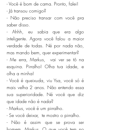
- Você é bom de cama. Pronto, falei!
- Já transou comigo? 
- Não preciso transar com você pra 
saber disso.
- Ahhh, eu sabia que era algo 
inteligente. Agora você falou a maior 
verdade de todas. Né por nada não, 
mas mando bem, quer experimentar?
- Me erra, Markus,  vai ver se tô na 
esquina. Pirralho! Olha tua idade, e 
olha a minha!
- Você é queixuda, viu Ysa, você só é 
mais velha 2 anos. Não entendo essa 
sua superioridade. Né você que diz 
que idade não é nada?
- Markus, você é um pirralho.
- Se você deixar,  te mostro o pirralho.
- Não é assim que se prova ser 
homem, Markus. O que você tem no 