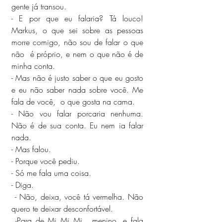
gente já transou.
- E por que eu falaria? Tá louco! 
Markus, o que sei sobre as pessoas 
morre comigo, não sou de falar o que 
não  é próprio, e nem o que não é de 
minha conta.
- Mas não é justo saber o que eu gosto 
e eu não saber nada sobre você. Me 
fala de você,  o que gosta na cama.
- Não vou falar porcaria nenhuma. 
Não é de sua conta. Eu nem ia falar 
nada.
- Mas falou.
- Porque você pediu.
- Só me fala uma coisa.
- Diga.
 - Não, deixa, você tá vermelha. Não 
quero te deixar desconfortável.
 -Para de Mi Mi Mi,  menino, e fala 