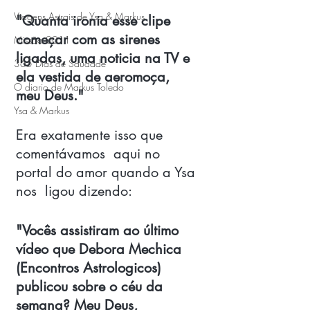
Viagens Astrais de Ysa & Markus
"Quanta ironia esse clipe 
começar com as sirenes 
Missão 0011
ligadas, uma noticia na TV e 
365 Dias de Saudade
ela vestida de aeromoça, 
O diario de Markus Toledo
meu Deus."
Ysa & Markus
Era exatamente isso que 
comentávamos  aqui no 
portal do amor quando a Ysa 
nos  ligou dizendo:
"Vocês assistiram ao último 
vídeo que Debora Mechica 
(Encontros Astrologicos)  
publicou sobre o céu da 
semana? Meu Deus, 