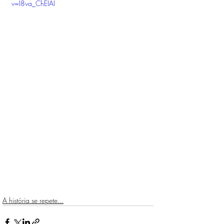
v=I8va_ChEIAI
A história se repete...