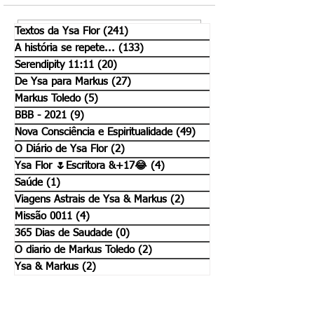
O mistério em nós.
Só mais um pouco.
Textos da Ysa Flor
(241)
241 posts
Escreva um comentário
A história se repete...
(133)
133 posts
Serendipity 11:11
(20)
20 posts
De Ysa para Markus
(27)
27 posts
Markus Toledo
(5)
5 posts
BBB - 2021
(9)
9 posts
Nova Consciência e Espiritualidade
(49)
49 posts
O Diário de Ysa Flor
(2)
2 posts
Ysa Flor 🌷Escritora &+17😂
(4)
4 posts
Saúde
(1)
1 post
Viagens Astrais de Ysa & Markus
(2)
2 posts
Missão 0011
(4)
4 posts
365 Dias de Saudade
(0)
0 post
O diario de Markus Toledo
(2)
2 posts
Ysa & Markus
(2)
2 posts