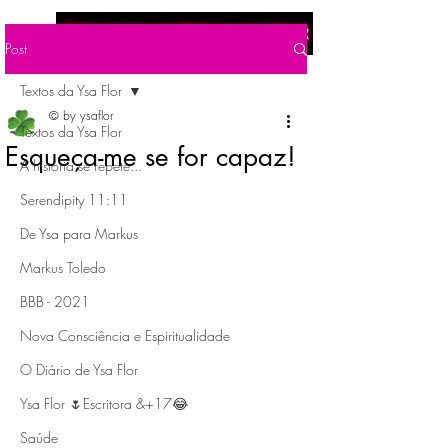
Menu
Post
Textos da Ysa Flor
© by ysaflor
Textos da Ysa Flor
Esqueça-me se for capaz!
A história se repete...
Serendipity 11:11
De Ysa para Markus
Markus Toledo
BBB - 2021
Nova Consciência e Espiritualidade
O Diário de Ysa Flor
Ysa Flor 🌷Escritora &+17😂
Saúde