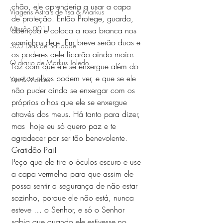
chão, ele aprenderia a usar a capa 
Viagens Astrais de Ysa & Markus
de proteção. Então Protege, guarda, 
Missão 0011
abençoa e coloca a rosa branca nos 
caminhos dele. Em breve serão duas e 
365 Dias de Saudade
os poderes dele ficarão ainda maior. 
O diario de Markus Toledo
Faz com que ele se enxergue além do 
que os olhos podem ver, e que se ele 
Ysa & Markus
não puder ainda se enxergar com os 
próprios olhos que ele se enxergue 
através dos meus. Há tanto para dizer, 
mas  hoje eu só quero paz e te 
agradecer por ser tão benevolente. 
Gratidão Pai! 
Peço que ele tire o óculos escuro e use 
a capa vermelha para que assim ele 
possa sentir a segurança de não estar 
sozinho, porque ele não está, nunca 
esteve … o Senhor, e só o Senhor 
sabia que quando ele estivesse no 