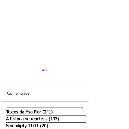
Comentários
Textos da Ysa Flor
(241)
241 posts
Capítulo 6, parágrafo
Chave Mestra - O 
Escreva um comentário
A história se repete...
(133)
133 posts
17
de Markus Toledo
Serendipity 11:11
(20)
20 posts