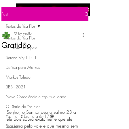
Menu
Post
Textos da Ysa Flor
© by ysaflor
Textos da Ysa Flor
Gratidão
A história se repete...
Serendipity 11:11
De Ysa para Markus
Markus Toledo
BBB - 2021
Nova Consciência e Espiritualidade
O Diário de Ysa Flor
Senhor, o Senhor deu o salmo 23 a 
Ysa Flor 🌷Escritora &+17😂
ele pois sabia exatamente que ele 
passaria pelo vale e que mesmo sem 
Saúde