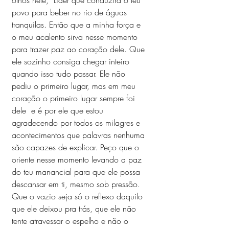
olhos nele,  Líder que conduzirá o teu 
povo para beber no rio de águas 
tranquilas. Então que a minha força e 
o meu acalento sirva nesse momento 
para trazer paz ao coração dele. Que 
ele sozinho consiga chegar inteiro 
quando isso tudo passar. Ele não 
pediu o primeiro lugar, mas em meu 
coração o primeiro lugar sempre foi 
dele  e é por ele que estou 
agradecendo por todos os milagres e 
acontecimentos que palavras nenhuma 
são capazes de explicar. Peço que o 
oriente nesse momento levando a paz 
do teu manancial para que ele possa 
descansar em ti, mesmo sob pressão. 
Que o vazio seja só o reflexo daquilo 
que ele deixou pra trás, que ele não 
tente atravessar o espelho e não o 