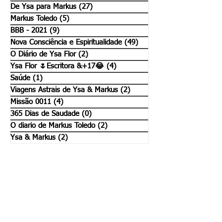
De Ysa para Markus
(27)
27 posts
Markus Toledo
(5)
5 posts
BBB - 2021
(9)
9 posts
Nova Consciência e Espiritualidade
(49)
49 posts
O Diário de Ysa Flor
(2)
2 posts
Ysa Flor 🌷Escritora &+17😂
(4)
4 posts
Saúde
(1)
1 post
Viagens Astrais de Ysa & Markus
(2)
2 posts
Missão 0011
(4)
4 posts
365 Dias de Saudade
(0)
0 post
O diario de Markus Toledo
(2)
2 posts
Ysa & Markus
(2)
2 posts