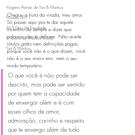
Viagens Astrais de Ysa & Markus
Chegou a hora da virada, meu amor. 
Missão 0011
Só passei aqui pra te dar aquele 
365 Dias de Saudade
incentivo de sempre e dizer que 
palavras não te definem. Não aceite 
O diario de Markus Toledo
rótulos grátis nem definições pagas, 
Ysa & Markus
porque você não é o que dizem, você 
não é o seu maior erro  nem o seu 
modo temporário.
O que você é não pode ser 
descrito, mas pode ser sentido 
por quem tem a capacidade 
de enxergar além e é com 
esses olhos de amor, 
admiração, carinho e respeito 
que te enxergo além de tudo 