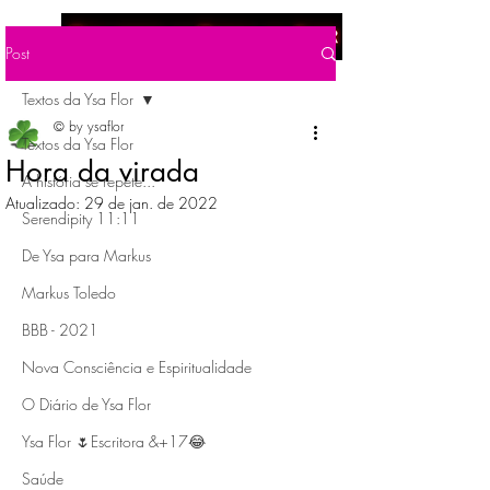
Menu
Post
Textos da Ysa Flor
© by ysaflor
Textos da Ysa Flor
Hora da virada
A história se repete...
Atualizado:
29 de jan. de 2022
Serendipity 11:11
De Ysa para Markus
Markus Toledo
BBB - 2021
Nova Consciência e Espiritualidade
O Diário de Ysa Flor
Ysa Flor 🌷Escritora &+17😂
Saúde