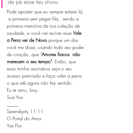
de pé esse teu show. 
Pode apostar que eu sempre estarei lá, 
 a primeira sem pegar fila,  sendo a 
primeira memória da tua coleção de 
saudade, e você vai reviver esse 
Vale 
a Pena ver de Novo
 porque um dia 
você me disse, usando todo seu poder 
de criação, que "
Amores fracos  não 
merecem o seu tempo".
 Então, que 
essa minha assinatura seja o seu 
acesso premiado e faça valer a pena 
o que até agora não fez sentido. 
Eu te amo, boy.
Sua Ysa.
_____
Serendipity 11:11
O Portal do Amor
Ysa Flor