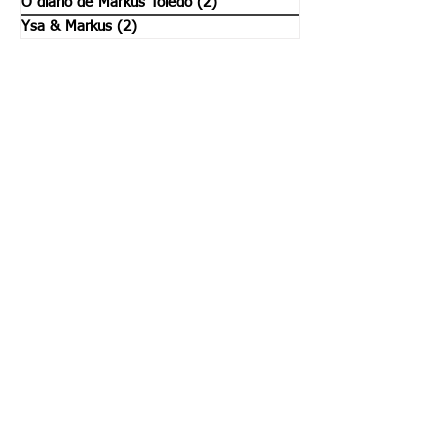
O diario de Markus Toledo
(2)
2 posts
Ysa & Markus
(2)
2 posts