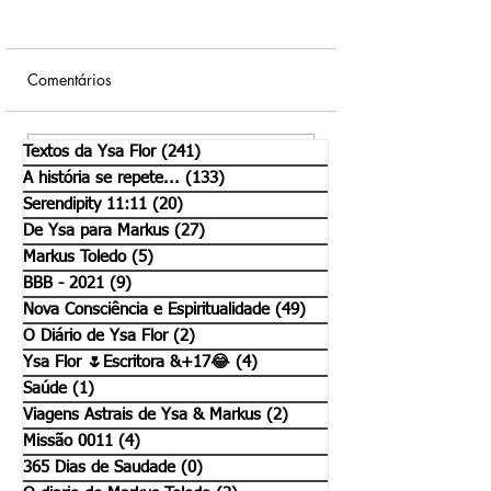
Comentários
O mistério em nós.
Só mais um pouco.
Textos da Ysa Flor
(241)
241 posts
Escreva um comentário
A história se repete...
(133)
133 posts
Serendipity 11:11
(20)
20 posts
De Ysa para Markus
(27)
27 posts
Markus Toledo
(5)
5 posts
BBB - 2021
(9)
9 posts
Nova Consciência e Espiritualidade
(49)
49 posts
O Diário de Ysa Flor
(2)
2 posts
Ysa Flor 🌷Escritora &+17😂
(4)
4 posts
Saúde
(1)
1 post
Viagens Astrais de Ysa & Markus
(2)
2 posts
Missão 0011
(4)
4 posts
365 Dias de Saudade
(0)
0 post