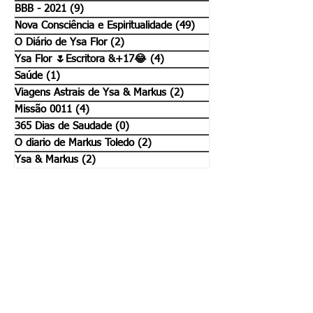
BBB - 2021
(9)
9 posts
Nova Consciência e Espiritualidade
(49)
49 posts
O Diário de Ysa Flor
(2)
2 posts
Ysa Flor 🌷Escritora &+17😂
(4)
4 posts
Saúde
(1)
1 post
Viagens Astrais de Ysa & Markus
(2)
2 posts
Missão 0011
(4)
4 posts
365 Dias de Saudade
(0)
0 post
O diario de Markus Toledo
(2)
2 posts
Ysa & Markus
(2)
2 posts