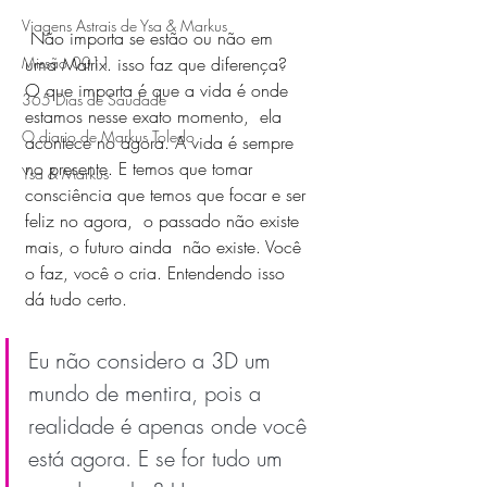
Viagens Astrais de Ysa & Markus
 Não importa se estão ou não em 
uma Matrix. isso faz que diferença?  
Missão 0011
O que importa é que a vida é onde 
365 Dias de Saudade
estamos nesse exato momento,  ela 
O diario de Markus Toledo
acontece no agora. A vida é sempre 
no presente. E temos que tomar 
Ysa & Markus
consciência que temos que focar e ser 
feliz no agora,  o passado não existe 
mais, o futuro ainda  não existe. Você 
o faz, você o cria. Entendendo isso 
dá tudo certo. 
Eu não considero a 3D um 
mundo de mentira, pois a 
realidade é apenas onde você 
está agora. E se for tudo um 