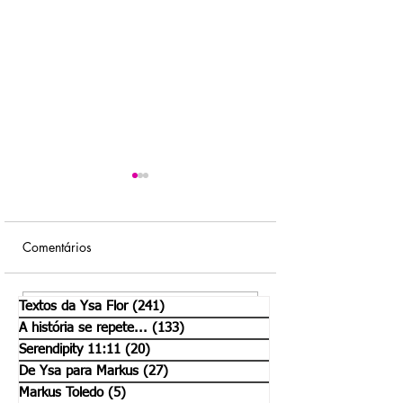
Comentários
Não temas!
Pode ou não pode?
Textos da Ysa Flor
(241)
241 posts
Escreva um comentário
A história se repete...
(133)
133 posts
Serendipity 11:11
(20)
20 posts
De Ysa para Markus
(27)
27 posts
Markus Toledo
(5)
5 posts