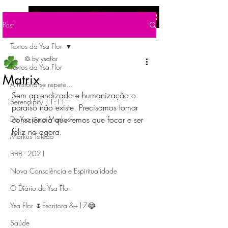
Menu
Post
Textos da Ysa Flor
© by ysaflor
Textos da Ysa Flor
Matrix
A história se repete...
Sem aprendizado e humanização o 
Serendipity 11:11
paraíso não existe. Precisamos tomar 
De Ysa para Markus
consciência que temos que focar e ser 
feliz no agora.
Markus Toledo
BBB - 2021
Nova Consciência e Espiritualidade
O Diário de Ysa Flor
Ysa Flor 🌷Escritora &+17😂
Saúde