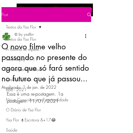
Menu
Post
Textos da Ysa Flor
© by ysaflor
Textos da Ysa Flor
O novo filme velho
A história se repete...
passando no presente do
Serendipity 11:11
agora que só fará sentido
De Ysa para Markus
no futuro que já passou...
Markus Toledo
Atualizado:
1 de jan. de 2022
BBB - 2021
Essa é uma re-postagem. 1a 
Nova Consciência e Espiritualidade
postagem: 11/01/2021
O Diário de Ysa Flor
Ysa Flor 🌷Escritora &+17😂
Saúde