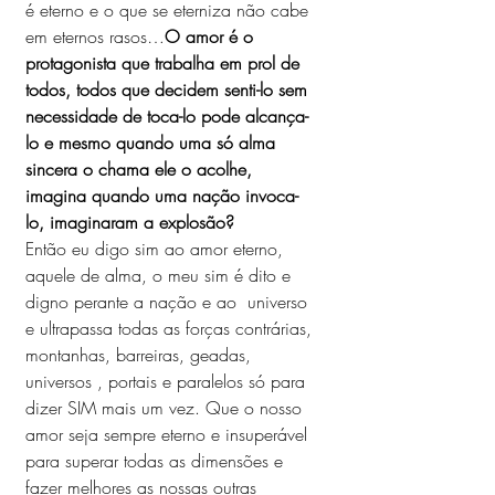
é eterno e o que se eterniza não cabe 
em eternos rasos…
O amor é o 
protagonista que trabalha em prol de 
todos, todos que decidem senti-lo sem 
necessidade de toca-lo pode alcança-
lo e mesmo quando uma só alma 
sincera o chama ele o acolhe, 
imagina quando uma nação invoca-
lo, imaginaram a explosão?
Então eu digo sim ao amor eterno, 
aquele de alma, o meu sim é dito e 
digno perante a nação e ao  universo 
e ultrapassa todas as forças contrárias, 
montanhas, barreiras, geadas, 
universos , portais e paralelos só para 
dizer SIM mais um vez. Que o nosso 
amor seja sempre eterno e insuperável 
para superar todas as dimensões e 
fazer melhores as nossas outras 