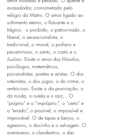
amor roubado e perdido. O quente e 
avassalador, cronometrado pelo 
relógio da Matrix. O amor ligado ao 
sofrimento eterno, o flutuante e o 
trágico,  o proibido, o patrocinado, o 
liberal, o sensacionalista, o 
tradicional, o imoral, o profano e 
pecaminoso, o santo, o casto e o 
ilusório. Existe o amor dos filósofos, 
psicólogos, matemáticos, 
psicanalistas, poetas e aristas. O dos 
roteiristas, o dos jogos, o do crime, o 
ambicioso. Existe o da procriação, o 
da moda, o nutela e o raiz,.. O 
“próprio” e o “impróprio.”, o ”certo” e 
o “errado”, o possível, o impossível e 
improvável. O de tapas e beijos, o 
agressivo, o docinho e o selvagem. O 
aventureiro, o clandestino, o das 