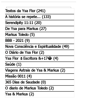
O mistério em nós.
Só mais um pouco.
Textos da Ysa Flor
(241)
241 posts
Escreva um comentário
A história se repete...
(133)
133 posts
Serendipity 11:11
(20)
20 posts
De Ysa para Markus
(27)
27 posts
Markus Toledo
(5)
5 posts
BBB - 2021
(9)
9 posts
Nova Consciência e Espiritualidade
(49)
49 posts
O Diário de Ysa Flor
(2)
2 posts
Ysa Flor 🌷Escritora &+17😂
(4)
4 posts
Saúde
(1)
1 post
Viagens Astrais de Ysa & Markus
(2)
2 posts
Missão 0011
(4)
4 posts
365 Dias de Saudade
(0)
0 post
O diario de Markus Toledo
(2)
2 posts
Ysa & Markus
(2)
2 posts