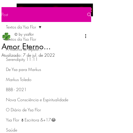
Menu
Post
Textos da Ysa Flor
© by ysaflor
Textos da Ysa Flor
Amor Eterno...
A história se repete...
Atualizado:
7 de jul. de 2022
Serendipity 11:11
De Ysa para Markus
Markus Toledo
BBB - 2021
Nova Consciência e Espiritualidade
O Diário de Ysa Flor
Ysa Flor 🌷Escritora &+17😂
Saúde