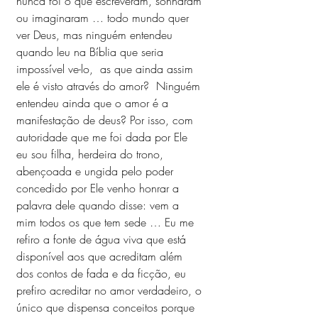
nunca foi o que escreveram, sonharam 
ou imaginaram … todo mundo quer 
ver Deus, mas ninguém entendeu 
quando leu na Bíblia que seria 
impossível ve-lo,  as que ainda assim 
ele é visto através do amor?  Ninguém 
entendeu ainda que o amor é a 
manifestação de deus? Por isso, com 
autoridade que me foi dada por Ele 
eu sou filha, herdeira do trono, 
abençoada e ungida pelo poder 
concedido por Ele venho honrar a 
palavra dele quando disse: vem a 
mim todos os que tem sede … Eu me 
refiro a fonte de água viva que está 
disponível aos que acreditam além 
dos contos de fada e da ficção, eu 
prefiro acreditar no amor verdadeiro, o 
único que dispensa conceitos porque 