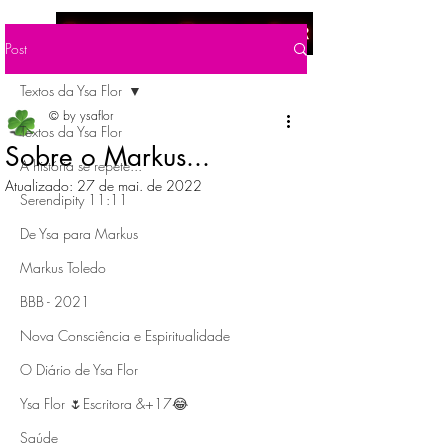
Menu
Post
Textos da Ysa Flor
© by ysaflor
Textos da Ysa Flor
Sobre o Markus...
A história se repete...
Atualizado:
27 de mai. de 2022
Serendipity 11:11
De Ysa para Markus
Markus Toledo
BBB - 2021
Nova Consciência e Espiritualidade
O Diário de Ysa Flor
Ysa Flor 🌷Escritora &+17😂
Saúde