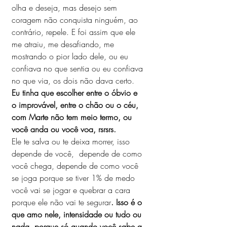
olha e deseja, mas desejo sem 
coragem não conquista ninguém, ao 
contrário, repele. E foi assim que ele 
me atraiu, me desafiando, me 
mostrando o pior lado dele, ou eu 
confiava no que sentia ou eu confiava 
no que via, os dois não dava certo. 
Eu tinha que escolher entre o óbvio e 
o improvável, entre o chão ou o céu, 
com Marte não tem meio termo, ou 
você anda ou você voa, rsrsrs.
Ele te salva ou te deixa morrer, isso 
depende de você,  depende de como 
você chega, depende de como você 
se joga porque se tiver 1% de medo 
você vai se jogar e quebrar a cara 
porque ele não vai te segurar
. Isso é o 
que amo nele, intensidade ou tudo ou 
nada, porque só quando você sabe a 