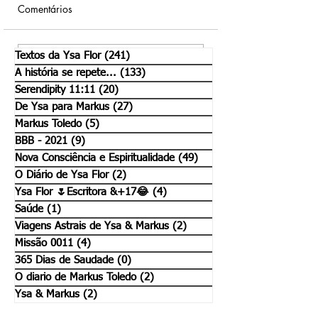
Comentários
Textos da Ysa Flor
(241)
241 posts
O Diário de Markus
Mapa do tesouro -
Escreva um comentário
A história se repete...
(133)
133 posts
Toledo
névoa de Netuno
Serendipity 11:11
(20)
20 posts
De Ysa para Markus
(27)
27 posts
Markus Toledo
(5)
5 posts
BBB - 2021
(9)
9 posts
Nova Consciência e Espiritualidade
(49)
49 posts
O Diário de Ysa Flor
(2)
2 posts
Ysa Flor 🌷Escritora &+17😂
(4)
4 posts
Saúde
(1)
1 post
Viagens Astrais de Ysa & Markus
(2)
2 posts
Missão 0011
(4)
4 posts
365 Dias de Saudade
(0)
0 post
O diario de Markus Toledo
(2)
2 posts
Ysa & Markus
(2)
2 posts