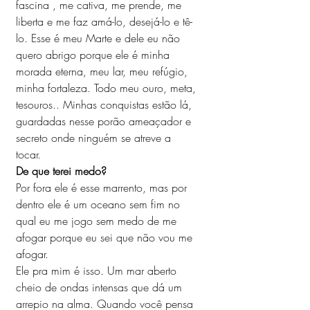
fascina , me cativa, me prende, me 
liberta e me faz amá-lo, desejá-lo e tê-
lo. Esse é meu Marte e dele eu não 
quero abrigo porque ele é minha 
morada eterna, meu lar, meu refúgio, 
minha fortaleza. Todo meu ouro, meta, 
tesouros.. Minhas conquistas estão lá, 
guardadas nesse porão ameaçador e 
secreto onde ninguém se atreve a 
tocar. 
De que terei medo?
Por fora ele é esse marrento, mas por 
dentro ele é um oceano sem fim no 
qual eu me jogo sem medo de me 
afogar porque eu sei que não vou me 
afogar.
Ele pra mim é isso. Um mar aberto 
cheio de ondas intensas que dá um 
arrepio na alma. Quando você pensa 