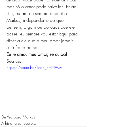
mas só o amor pode salvá-las. Então, 
sim, eu amo e sempre amarei o 
Markus, independente do que 
pensem, digam ou do caos que ele 
passe, eu sempre vou estar aqui para 
dizer a ele que o meu amor jamais 
será fraco demais.
Eu te amo, meu amor, se cuida!
Sua ysa 
https://youtu.be/TcoE_hHNAyw
De Ysa para Markus
A história se repete...