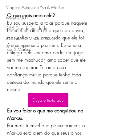
Viagens Astrais de Ysa & Markus
O que mais amo nele?
Missão 0011
Eu sou suspeita a falar porque naquele 
365 Dias de Saudade
homem eu amo até o que não devia, 
mas enfim… Eu amo tudo que ele foi, 
O diario de Markus Toledo
é e sempre será pra mim. Eu amo a 
Ysa & Markus
entrega dele, eu amo poder me jogar 
sem me machucar, amo saber que ele 
vai me segurar. Eu amo essa 
confiança mútua porque tenho toda 
certeza do mundo que ele sente o 
mesmo.
Ouça o texto aqui
Eu vou falar o que me conquistou no 
Markus.
Por mais incrível que possa parecer, o 
Markus está além do que seus olhos 