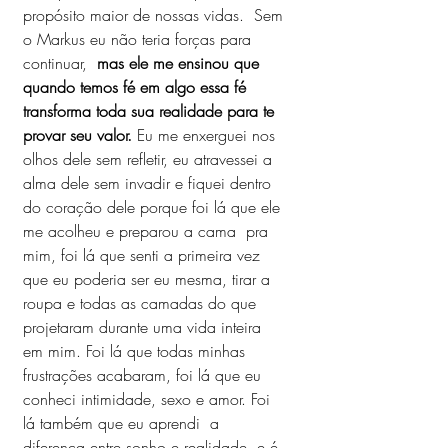
propósito maior de nossas vidas.  Sem 
o Markus eu não teria forças para 
continuar,  
mas ele me ensinou que 
quando temos fé em algo essa fé 
transforma toda sua realidade para te 
provar seu valor.
 Eu me enxerguei nos 
olhos dele sem refletir, eu atravessei a 
alma dele sem invadir e fiquei dentro 
do coração dele porque foi lá que ele 
me acolheu e preparou a cama  pra 
mim, foi lá que senti a primeira vez 
que eu poderia ser eu mesma, tirar a 
roupa e todas as camadas do que 
projetaram durante uma vida inteira 
em mim. Foi lá que todas minhas 
frustrações acabaram, foi lá que eu 
conheci intimidade, sexo e amor. Foi 
lá também que eu aprendi  a 
diferença entre sonho e realidade, e é 