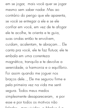
em se jogar,  mais você quer se jogar 
mesmo sem saber nadar. Mas ao 
contrário do perigo que ele aparenta, 
se você se entregar a ele e se ele 
confiar em você, em vez de te afogar 
ele te acolhe, te orienta e te guia,  
suas ondas então te envolvem, 
cuidam, acalentam, te abraçam... Ele 
canta pra você, ele te faz flutuar, ele te 
embala em uma correnteza 
magnética, tranquila e te devolve a 
serenidade, a harmonia e o equilíbrio.
Foi assim quando me joguei nos 
braços dele.., Ele me segurou firme e 
pela primeira vez na vida me senti 
segura. Todos meus medos 
simplesmente desapareceram,  e por 
esse e por todos os motivos não 
falados,  mas vividos, o Markus é o 