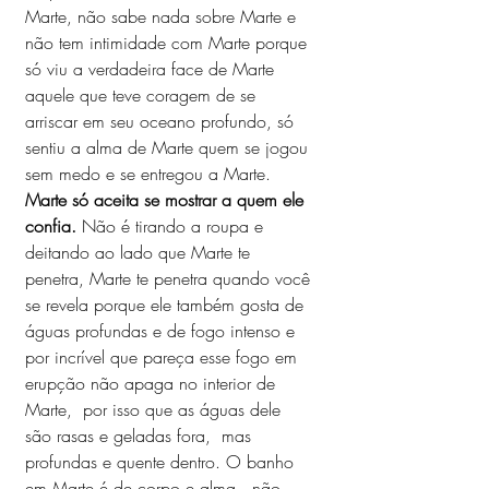
Marte, não sabe nada sobre Marte e 
não tem intimidade com Marte porque 
só viu a verdadeira face de Marte 
aquele que teve coragem de se 
arriscar em seu oceano profundo, só 
sentiu a alma de Marte quem se jogou 
sem medo e se entregou a Marte. 
Marte só aceita se mostrar a quem ele 
confia.
 Não é tirando a roupa e 
deitando ao lado que Marte te 
penetra, Marte te penetra quando você 
se revela porque ele também gosta de 
águas profundas e de fogo intenso e 
por incrível que pareça esse fogo em 
erupção não apaga no interior de 
Marte,  por isso que as águas dele 
são rasas e geladas fora,  mas 
profundas e quente dentro. O banho 
em Marte é de corpo e alma,  não 